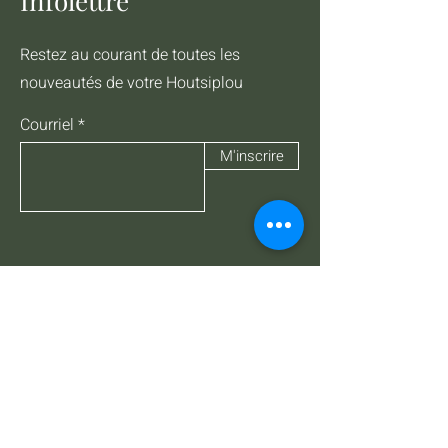
Infolettre
Restez au courant de toutes les
nouveautés de votre Houtsiplou
Courriel
M'inscrire
Parlez-nous
450 835 28 88
info@Houtsiplouartscafe.com